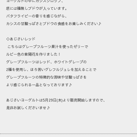
ヨーグルトの中にカシスシロップ、
底には種無しブドウが入っています。
バタフライピーの香りを感じながら、
カシスの甘酸っぱさとブドウの食感をお楽しみください♪
◇あじさいレッド
こちらはグレープフルーツ果汁を使ったゼリーで
ルビー色の紫陽花を作りました！
グレープフルーツはレッド、ホワイトグレープの
2種を使用し、ほろ苦いグレフルジュレを加えることで
グレープフルーツの特徴的な苦味や甘酸っぱさを
より感じられる一品となっております♪
あじさいヨーグルトは5月29日(木)より販売開始しますので、
是非お試しくださいませ♪